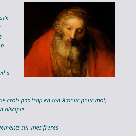
suis
c
é
on
il à
ne crois pas trop en ton Amour pour moi,
n disciple.
ements sur mes frères