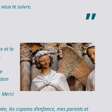
 veux te suivre.
e et la
.
te
e bon
… Merci
née, les copains d’enfance, mes parents et