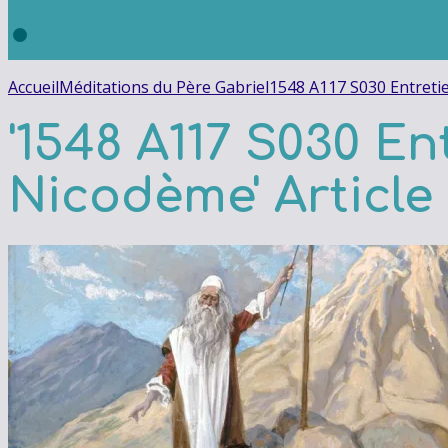
Accueil
Méditations du Père Gabriel
1548 A117 S030 Entreti
'1548 A117 S030 En
Nicodème' Article